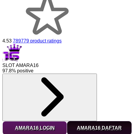
4.53
789779 product ratings
SLOT AMARA16
97.8% positive
AMARA16 LOGIN
AMARA16 DAFTAR