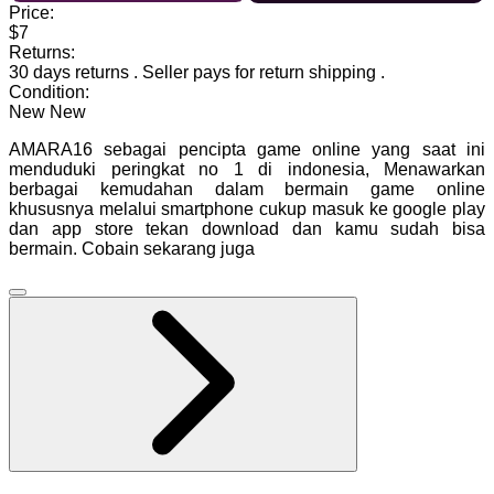
Price:
$7
Returns:
30 days returns
.
Seller pays for return shipping
.
Condition:
New
New
AMARA16 sebagai pencipta game online yang saat ini
menduduki peringkat no 1 di indonesia, Menawarkan
berbagai kemudahan dalam bermain game online
khususnya melalui smartphone cukup masuk ke google play
dan app store tekan download dan kamu sudah bisa
bermain. Cobain sekarang juga