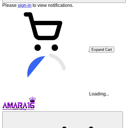
Please
sign-in
to view notifications.
Expand Cart
Loading...