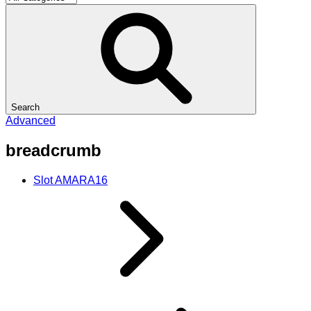
Search
Advanced
breadcrumb
Slot AMARA16