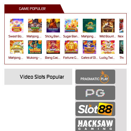
GAME POPULER
Sweet Bonanza Super Scatter
Mahjong Wins 3 – Black Scatter
Sticky Bandits Thunder Rail
Sugar Bang Bang 2
Mahjong Ways 2
Wild Bounty Showdown
Mahjong Ways
Wukong - Black Scatter
Bang Gacor 1000
Fortune Gems
Gates of Olympus Super Scatter
Lucky Twins Nexus
The Cryp
Video Slots Popular