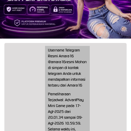
Username Telegram
Resmi Amara16
@amara16resmi Mohon
di simpan di kontak
telegram Anda untuk
mendapatkan informasi
terbaru dari Amara16
Pemeliharaan
Terjadwal: AdvantPlay
Mini Game pada 17-
Agt-2025 dari
20.01.34 sampai 09-
Agt-2026 10.59.59.
Selama waktu ini,