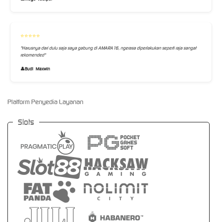
⭐⭐⭐⭐⭐
"Harusnya dari dulu saja saya gabung di AMARA16, ngerasa diperlakukan seperti raja sangat
rekomended"
Budi_Maxwin
Platform Penyedia Layanan
Slots