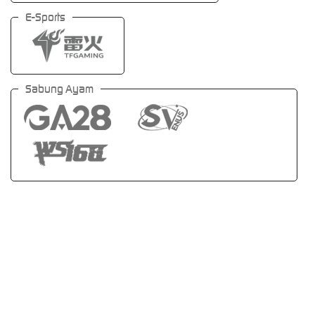
E-Sports
Sabung Ayam