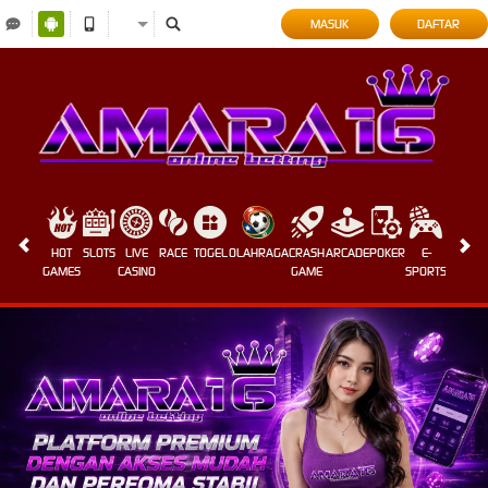
MASUK
DAFTAR
HOT
SLOTS
LIVE
RACE
TOGEL
OLAHRAGA
CRASH
ARCADE
POKER
E-
SABUN
GAMES
CASINO
GAME
SPORTS
AYAM