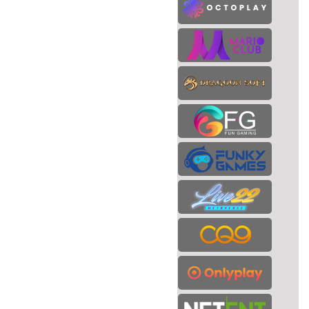
d****7
IDR
2,342,500.00
Mahjong Wins 3 – Black
Scatter
heb****5
IDR
2,777,400.00
Starlight Princess™ 1000
gac****7
IDR
1,963,950.00
Sweet Bonanza 1000
slot****7
IDR
1,785,450.00
Gates of Olympus 1000