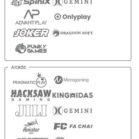
Arcade