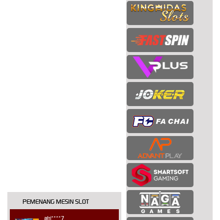
PEMENANG MESIN SLOT
atri****7